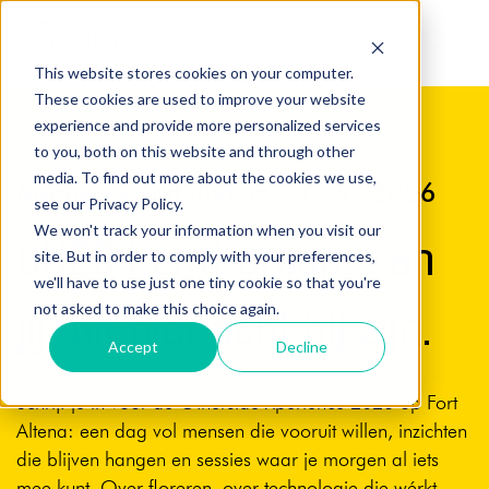
This website stores cookies on your computer.
These cookies are used to improve your website
experience and provide more personalized services
to you, both on this website and through other
media. To find out more about the cookies we use,
Morgen werkt anders - 4 juni 2026
see our Privacy Policy.
We won't track your information when you visit our
OX26 komt eraan… en
site. But in order to comply with your preferences,
we'll have to use just one tiny cookie so that you're
jij wil hier écht bij zijn.
not asked to make this choice again.
Accept
Decline
Schrijf je in voor de Otherside Xperience 2026 op Fort
Altena: een dag vol mensen die vooruit willen, inzichten
die blijven hangen en sessies waar je morgen al iets
mee kunt. Over floreren, over technologie die wérkt,